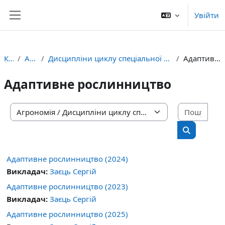
Перейти до головного вмісту
Увійти
Бокова панель
Курси
Агрономія
Дисципліни циклу спеціальної (професійної) підготовки за вибором здобувача
Адаптивне рослинництво
Адаптивне рослинництво
Пошу
Категорії курсів
Пошук кур
Адаптивне рослинництво (2024)
Викладач:
Заєць Сергій
Адаптивне рослинництво (2023)
Викладач:
Заєць Сергій
Адаптивне рослинництво (2025)