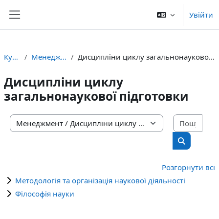
Перейти до головного вмісту
Увійти
Бокова панель
Курси
Менеджмент
Дисципліни циклу загальнонаукової підготовки
Дисципліни циклу
загальнонаукової підготовки
Пошу
Категорії курсів
Пошук кур
Розгорнути всі
Методологія та організація наукової діяльності
Філософія науки